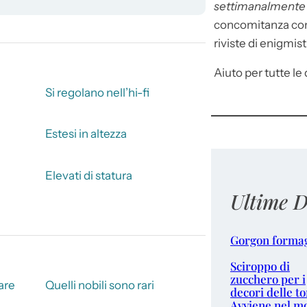
settimanalment
concomitanza con 
riviste di enigmist
Aiuto per tutte le d
Si regolano nell’hi-fi
Estesi in altezza
Elevati di statura
Ultime D
Gorgon forma
Sciroppo di
zucchero per i
are
Quelli nobili sono rari
decori delle to
Avviene nel m