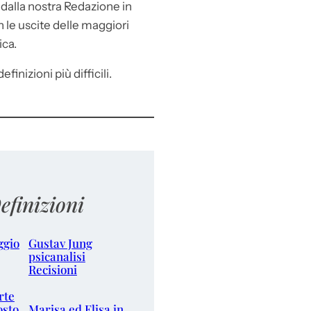
e
dalla nostra Redazione in
le uscite delle maggiori
ica.
efinizioni più difficili.
efinizioni
ggio
Gustav Jung
psicanalisi
Recisioni
rte
osto
Marisa ed Elisa in