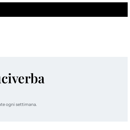
uciverba
ate ogni settimana.