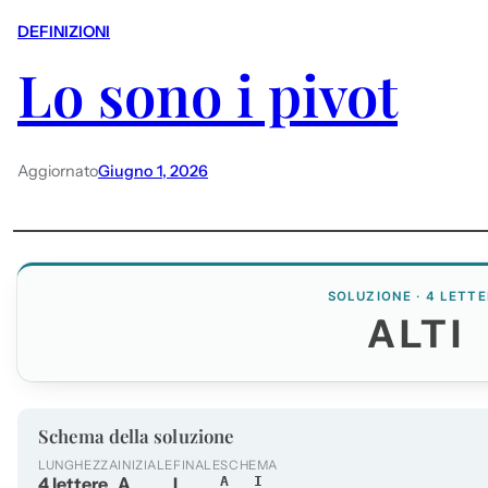
DEFINIZIONI
Lo sono i pivot
Aggiornato
Giugno 1, 2026
SOLUZIONE · 4 LETTE
ALTI
Schema della soluzione
LUNGHEZZA
INIZIALE
FINALE
SCHEMA
4 lettere
A
I
A__I