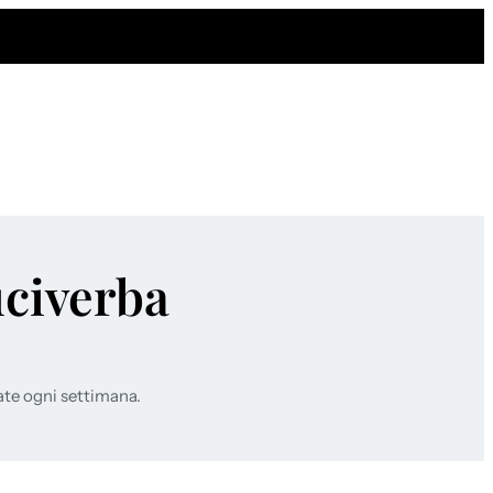
uciverba
ate ogni settimana.