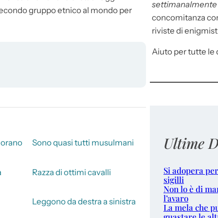
settimanalment
 secondo gruppo etnico al mondo per
concomitanza con 
riviste di enigmist
Aiuto per tutte le d
Ultime D
Corano
Sono quasi tutti musulmani
Si adopera per
a
Razza di ottimi cavalli
sigilli
Non lo è di ma
l’avaro
Leggono da destra a sinistra
La mela che p
guastare le alt