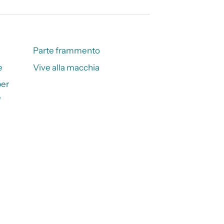
Parte frammento
e
Vive alla macchia
per
e