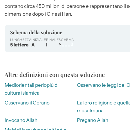
contano circa 450 milioni di persone e rappresentano il
dimensione dopo i Cinesi Han.
Schema della soluzione
LUNGHEZZA
INIZIALE
FINALE
SCHEMA
5 lettere
A
I
A___I
Altre definizioni con questa soluzione
Mediorientali perlopiù di
Osservano le leggi del 
cultura islamica
Osservano il Corano
La loro religione è quell
musulmana
Invocano Allah
Pregano Allah
Molti di loro vivono in Medio