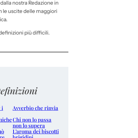
e
dalla nostra Redazione in
le uscite delle maggiori
ica.
efinizioni più difficili.
efinizioni
 i
Avverbio che rinvia
niche
Chi non lo passa
non lo supera
uò
L’aroma dei biscotti
re
brigidini