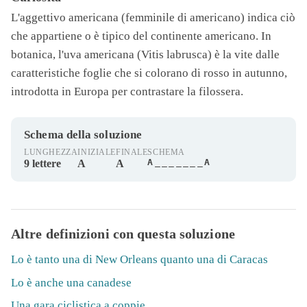
L'aggettivo
americana
(femminile di americano) indica ciò
che appartiene o è tipico del continente americano. In
botanica, l'uva
americana
(Vitis labrusca) è la vite dalle
caratteristiche foglie che si colorano di rosso in autunno,
introdotta in Europa per contrastare la filossera.
Schema della soluzione
LUNGHEZZA
INIZIALE
FINALE
SCHEMA
A_______A
9 lettere
A
A
Altre definizioni con questa soluzione
Lo è tanto una di New Orleans quanto una di Caracas
Lo è anche una canadese
Una gara ciclistica a coppie