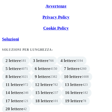
Avvertenze
Privacy Policy
Cookie Policy
Soluzioni
SOLUZIONI PER LUNGHEZZA:
2 lettere
3 lettere
4 lettere
181
766
3194
5 lettere
6 lettere
7 lettere
4071
4150
4260
8 lettere
9 lettere
10 lettere
3021
2382
1608
11 lettere
12 lettere
13 lettere
972
782
423
14 lettere
15 lettere
16 lettere
246
237
182
17 lettere
18 lettere
19 lettere
121
101
78
20 lettere
42