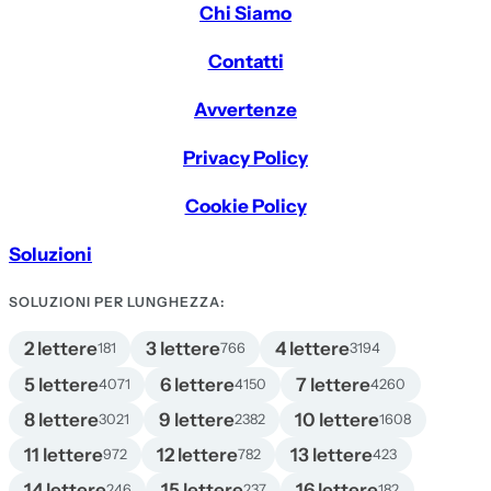
Chi Siamo
Contatti
Avvertenze
Privacy Policy
Cookie Policy
Soluzioni
SOLUZIONI PER LUNGHEZZA:
2 lettere
3 lettere
4 lettere
181
766
3194
5 lettere
6 lettere
7 lettere
4071
4150
4260
8 lettere
9 lettere
10 lettere
3021
2382
1608
11 lettere
12 lettere
13 lettere
972
782
423
14 lettere
15 lettere
16 lettere
246
237
182