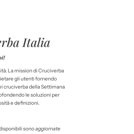
rba Italia
i!
ità. La mission di Cruciverba
llietare gli utenti fornendo
dei cruciverba della Settimana
ofondendo le soluzioni per
osità e definizioni.
 disponibili sono
aggiornate