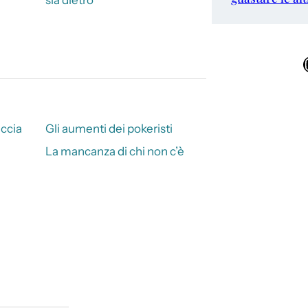
Ins
accia
Gli aumenti dei pokeristi
La mancanza di chi non c’è