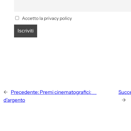
Accetto la privacy policy
←
Precedente:
Premi cinematografici: __
Succe
d’argento
→