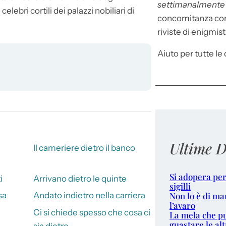
settimanalment
lebri cortili dei palazzi nobiliari di
concomitanza con 
riviste di enigmist
Aiuto per tutte le d
Ultime D
Il cameriere dietro il banco
Si adopera per
i
Arrivano dietro le quinte
sigilli
Non lo è di ma
sa
Andato indietro nella carriera
l’avaro
Ci si chiede spesso che cosa ci
La mela che p
guastare le alt
sia dietro