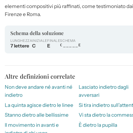
elementi compositivi più raffinati, come testimoniato dai ce
Firenze e Roma.
Schema della soluzione
LUNGHEZZA
INIZIALE
FINALE
SCHEMA
7 lettere
C
E
C_____E
Altre definizioni correlate
Non deve andare né avanti né
Lasciato indietro dagli
indietro
avversari
La quinta agisce dietro le linee
Si tira indietro sull’attent
Stanno dietro alle bellissime
Vi sta dietro la commes
Il movimento in avanti e
È dietro la pupilla
indietro di chi voga