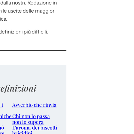
e
dalla nostra Redazione in
le uscite delle maggiori
ica.
efinizioni più difficili.
efinizioni
 i
Avverbio che rinvia
niche
Chi non lo passa
non lo supera
uò
L’aroma dei biscotti
re
brigidini