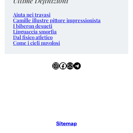
Ultime Definizioni
Aiuta nei travasi
Camille illustre pittore impressionista
I biberon desueti
Linguaccia smorfia
Dal fisico atletico
Come i cieli nuvolosi
Instagram
Facebook
Email
Telegram
Sitemap