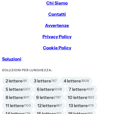
Chi Siamo
Contatti
Avvertenze
Privacy Policy
Cookie Policy
Soluzioni
SOLUZIONI PER LUNGHEZZA:
2 lettere
3 lettere
4 lettere
181
767
3908
5 lettere
6 lettere
7 lettere
5201
5058
4937
8 lettere
9 lettere
10 lettere
3611
2787
1823
11 lettere
12 lettere
13 lettere
1103
867
479
14 lettere
15 lettere
16 lettere
278
252
193