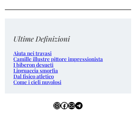
Ultime Definizioni
Aiuta nei travasi
Camille illustre pittore impressionista
I biberon desueti
Linguaccia smorfia
Dal fisico atletico
Come i cieli nuvolosi
Instagram
Facebook
Email
Telegram