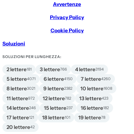
Avvertenze
Privacy Policy
Cookie Policy
Soluzioni
SOLUZIONI PER LUNGHEZZA:
2 lettere
3 lettere
4 lettere
181
766
3194
5 lettere
6 lettere
7 lettere
4071
4150
4260
8 lettere
9 lettere
10 lettere
3021
2382
1608
11 lettere
12 lettere
13 lettere
972
782
423
14 lettere
15 lettere
16 lettere
246
237
182
17 lettere
18 lettere
19 lettere
121
101
78
20 lettere
42