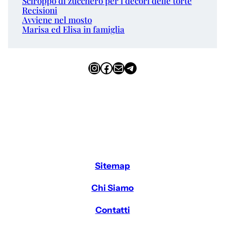
Sciroppo di zucchero per i decori delle torte
Recisioni
Avviene nel mosto
Marisa ed Elisa in famiglia
Instagram
Facebook
Email
Telegram
Sitemap
Chi Siamo
Contatti