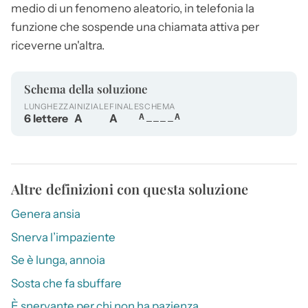
medio di un fenomeno aleatorio, in telefonia la
funzione che sospende una chiamata attiva per
riceverne un'altra.
Schema della soluzione
LUNGHEZZA
INIZIALE
FINALE
SCHEMA
6 lettere
A
A
A____A
Altre definizioni con questa soluzione
Genera ansia
Snerva l’impaziente
Se è lunga, annoia
Sosta che fa sbuffare
È snervante per chi non ha pazienza