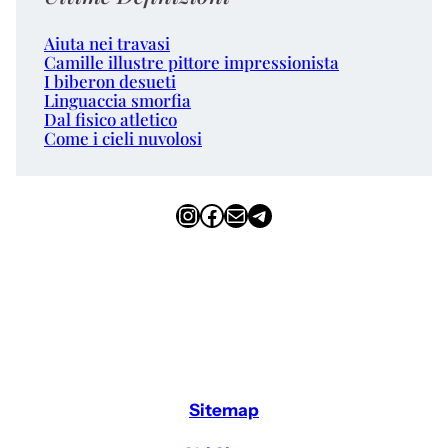
Aiuta nei travasi
Camille illustre pittore impressionista
I biberon desueti
Linguaccia smorfia
Dal fisico atletico
Come i cieli nuvolosi
Instagram
Facebook
Email
Telegram
Sitemap