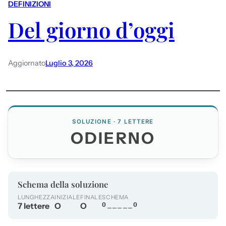
DEFINIZIONI
Del giorno d’oggi
Aggiornato
Luglio 3, 2026
SOLUZIONE · 7 LETTERE
ODIERNO
Schema della soluzione
LUNGHEZZA
INIZIALE
FINALE
SCHEMA
7 lettere
O
O
O_____O