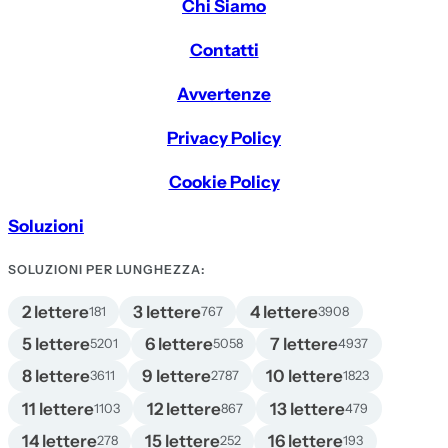
Chi Siamo
Contatti
Avvertenze
Privacy Policy
Cookie Policy
Soluzioni
SOLUZIONI PER LUNGHEZZA:
2 lettere
3 lettere
4 lettere
181
767
3908
5 lettere
6 lettere
7 lettere
5201
5058
4937
8 lettere
9 lettere
10 lettere
3611
2787
1823
11 lettere
12 lettere
13 lettere
1103
867
479
14 lettere
15 lettere
16 lettere
278
252
193