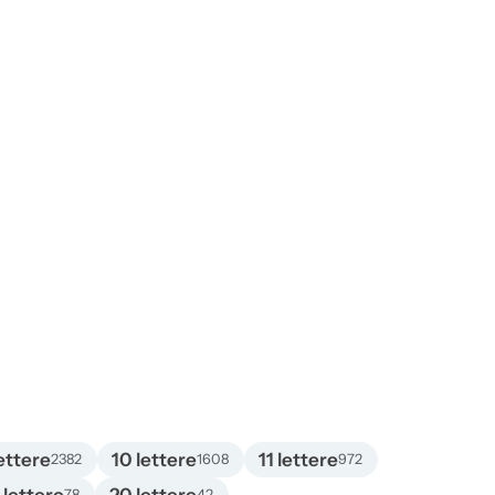
ettere
10 lettere
11 lettere
2382
1608
972
78
42