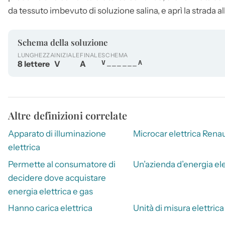
da tessuto imbevuto di soluzione salina, e aprì la strada a
Schema della soluzione
LUNGHEZZA
INIZIALE
FINALE
SCHEMA
8 lettere
V
A
V______A
Altre definizioni correlate
Apparato di illuminazione
Microcar elettrica Renau
elettrica
Permette al consumatore di
Un’azienda d’energia ele
decidere dove acquistare
energia elettrica e gas
Hanno carica elettrica
Unità di misura elettrica