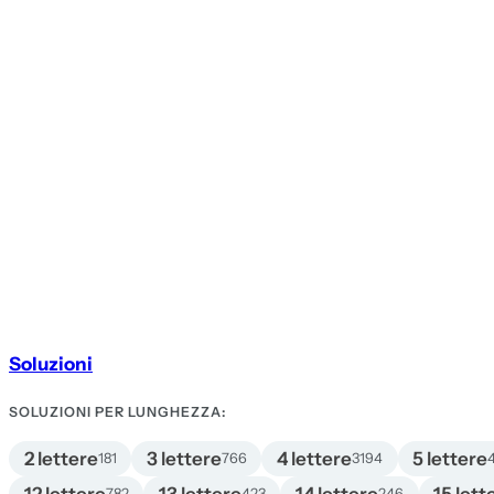
Soluzioni
SOLUZIONI PER LUNGHEZZA:
2 lettere
3 lettere
4 lettere
5 lettere
181
766
3194
782
423
246