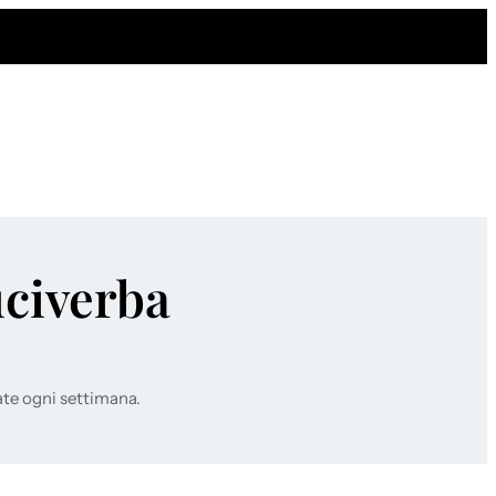
uciverba
ate ogni settimana.