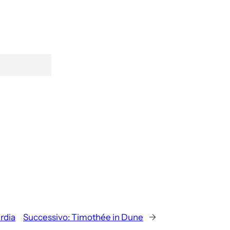
rdia
Successivo:
Timothée in Dune
→