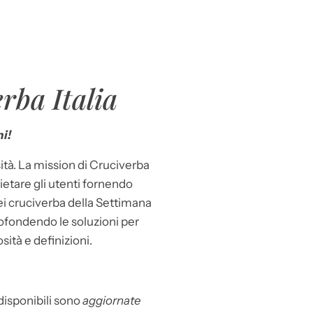
rba Italia
i!
ità. La mission di Cruciverba
llietare gli utenti fornendo
dei cruciverba della Settimana
ofondendo le soluzioni per
osità e definizioni.
 disponibili sono
aggiornate