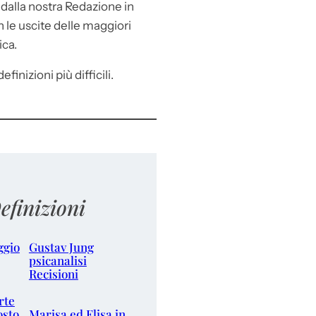
e
dalla nostra Redazione in
le uscite delle maggiori
ica.
efinizioni più difficili.
efinizioni
ggio
Gustav Jung
psicanalisi
Recisioni
rte
osto
Marisa ed Elisa in