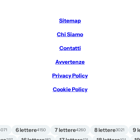
Sitemap
Chi Siamo
Contatti
Avvertenze
Privacy Policy
Cookie Policy
6 lettere
7 lettere
8 lettere
9 l
4071
4150
4260
3021
237
182
121
101