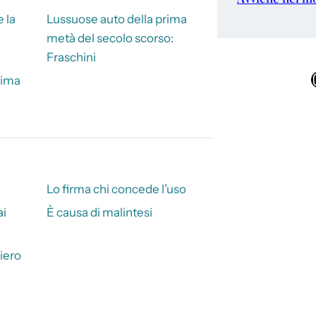
 la
Lussuose auto della prima
metà del secolo scorso:
Fraschini
Ins
rima
Lo firma chi concede l’uso
ai
È causa di malintesi
iero