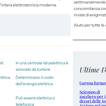
settimanalment
ll'intera elettrotecnica moderna.
concomitanza con 
riviste di enigmist
Aiuto per tutte le d
lt
In una centrale idroelettrica è
Ultime D
azionato da turbine
ttrica
Determinano il costo
Gorgon forma
dell’energia elettrica
Sciroppo di
zucchero per i
Può essere elettrica o
decori delle to
telefonica
Avviene nel m