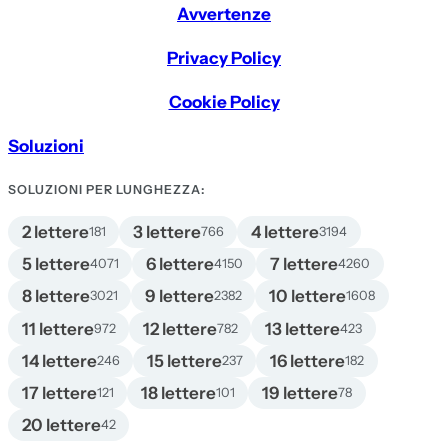
Avvertenze
Privacy Policy
Cookie Policy
Soluzioni
SOLUZIONI PER LUNGHEZZA:
2 lettere
3 lettere
4 lettere
181
766
3194
5 lettere
6 lettere
7 lettere
4071
4150
4260
8 lettere
9 lettere
10 lettere
3021
2382
1608
11 lettere
12 lettere
13 lettere
972
782
423
14 lettere
15 lettere
16 lettere
246
237
182
17 lettere
18 lettere
19 lettere
121
101
78
20 lettere
42