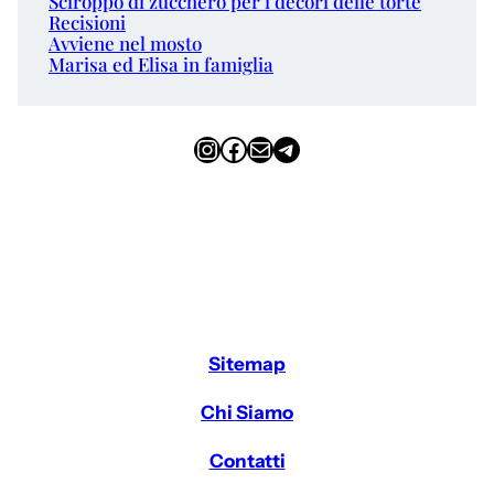
Sciroppo di zucchero per i decori delle torte
Recisioni
Avviene nel mosto
Marisa ed Elisa in famiglia
Instagram
Facebook
Email
Telegram
Sitemap
Chi Siamo
Contatti