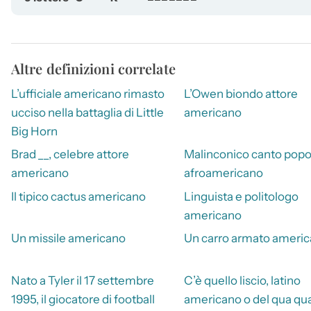
Altre definizioni correlate
L’ufficiale americano rimasto
L’Owen biondo attore
ucciso nella battaglia di Little
americano
Big Horn
Brad __, celebre attore
Malinconico canto popo
americano
afroamericano
Il tipico cactus americano
Linguista e politologo
americano
Un missile americano
Un carro armato ameri
Nato a Tyler il 17 settembre
C’è quello liscio, latino
1995, il giocatore di football
americano o del qua qu