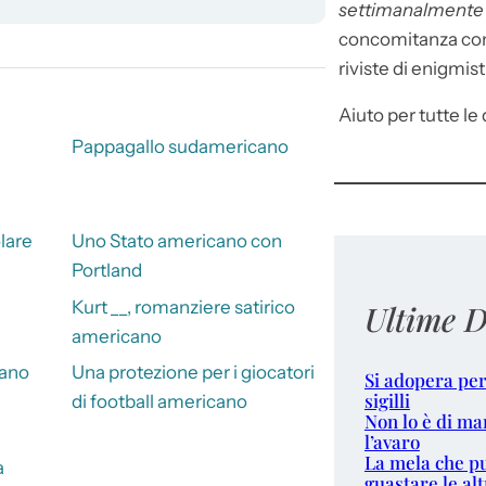
settimanalment
concomitanza con 
riviste di enigmist
Aiuto per tutte le d
Pappagallo sudamericano
lare
Uno Stato americano con
Portland
Kurt __, romanziere satirico
Ultime D
americano
cano
Una protezione per i giocatori
Si adopera per
sigilli
di football americano
Non lo è di ma
l’avaro
La mela che p
a
guastare le alt