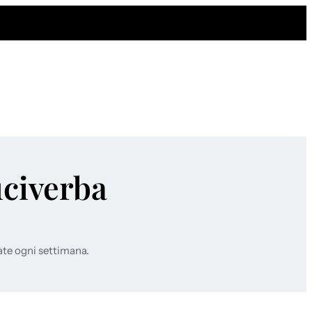
uciverba
ate ogni settimana.