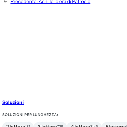
←
Precedente:
Achille lo era di Patroclo
Soluzioni
SOLUZIONI PER LUNGHEZZA:
2 lettere
3 lettere
4 lettere
5 lettere
181
729
3145