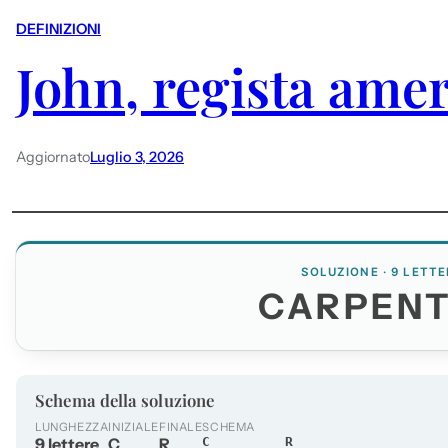
DEFINIZIONI
John, regista ame
Aggiornato
Luglio 3, 2026
SOLUZIONE · 9 LETTE
CARPEN
Schema della soluzione
LUNGHEZZA
INIZIALE
FINALE
SCHEMA
9 lettere
C
R
C_______R