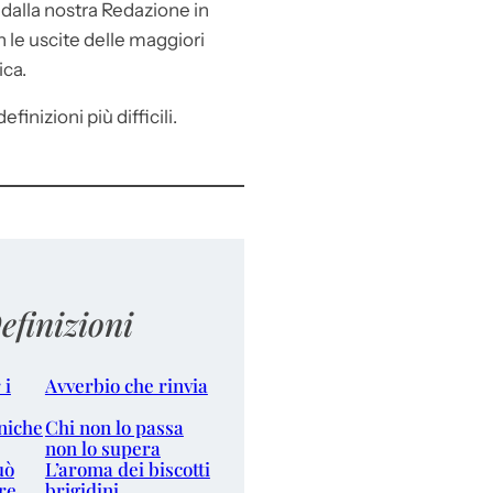
e
dalla nostra Redazione in
le uscite delle maggiori
ica.
efinizioni più difficili.
efinizioni
 i
Avverbio che rinvia
niche
Chi non lo passa
non lo supera
uò
L’aroma dei biscotti
re
brigidini