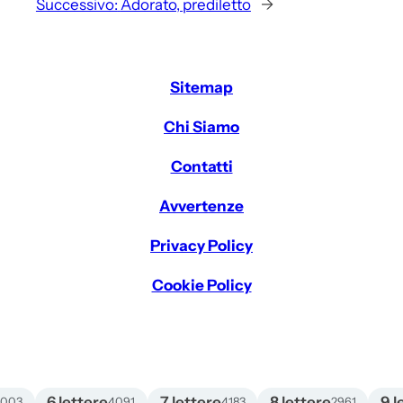
Successivo:
Adorato, prediletto
→
Sitemap
Chi Siamo
Contatti
Avvertenze
Privacy Policy
Cookie Policy
6 lettere
7 lettere
8 lettere
9 l
4003
4091
4183
2961