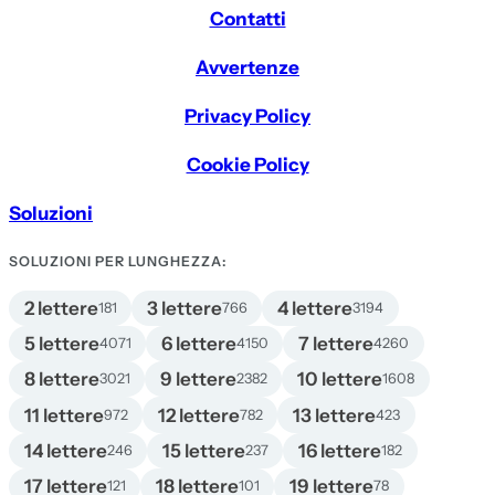
Contatti
Avvertenze
Privacy Policy
Cookie Policy
Soluzioni
SOLUZIONI PER LUNGHEZZA:
2 lettere
3 lettere
4 lettere
181
766
3194
5 lettere
6 lettere
7 lettere
4071
4150
4260
8 lettere
9 lettere
10 lettere
3021
2382
1608
11 lettere
12 lettere
13 lettere
972
782
423
14 lettere
15 lettere
16 lettere
246
237
182
17 lettere
18 lettere
19 lettere
121
101
78