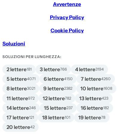
Avvertenze
Privacy Policy
Cookie Policy
Soluzioni
SOLUZIONI PER LUNGHEZZA:
2 lettere
3 lettere
4 lettere
181
766
3194
5 lettere
6 lettere
7 lettere
4071
4150
4260
8 lettere
9 lettere
10 lettere
3021
2382
1608
11 lettere
12 lettere
13 lettere
972
782
423
14 lettere
15 lettere
16 lettere
246
237
182
17 lettere
18 lettere
19 lettere
121
101
78
20 lettere
42