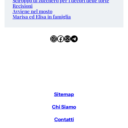
Sciroppo di zucchero per i decori delle torte
Recisioni
Avviene nel mosto
Marisa ed Elisa in famiglia
Instagram
Facebook
Email
Telegram
Sitemap
Chi Siamo
Contatti