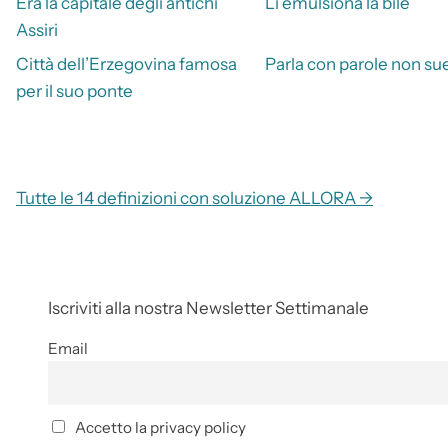
Era la capitale degli antichi
Li emulsiona la bile
Assiri
Città dell’Erzegovina famosa
Parla con parole non su
per il suo ponte
Tutte le 14 definizioni con soluzione ALLORA →
Iscriviti alla nostra Newsletter Settimanale
Email
Accetto la privacy policy