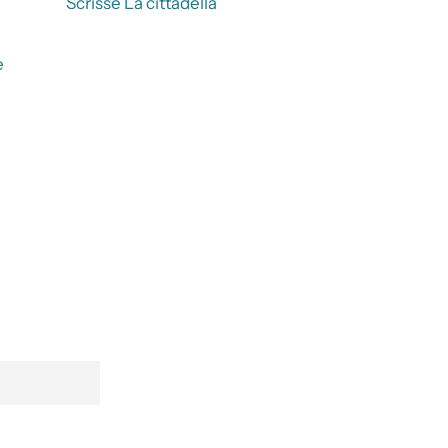
Scrisse La cittadella
e