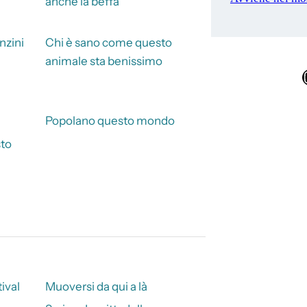
anche la beffa
nzini
Chi è sano come questo
animale sta benissimo
Ins
Popolano questo mondo
sto
ival
Muoversi da qui a là