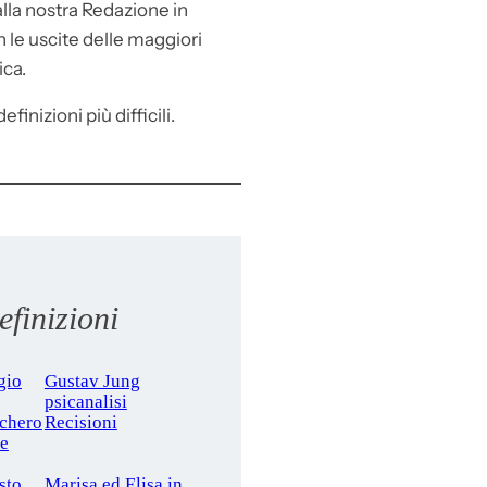
lla nostra Redazione in
le uscite delle maggiori
ica.
efinizioni più difficili.
finizioni
gio
Gustav Jung
psicanalisi
cchero
Recisioni
le
sto
Marisa ed Elisa in