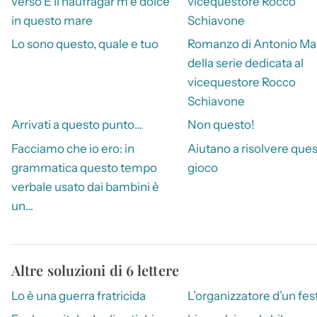
verso E il naufragar m è dolce
vicequestore Rocco
in questo mare
Schiavone
Lo sono questo, quale e tuo
Romanzo di Antonio Ma
della serie dedicata al
vicequestore Rocco
Schiavone
Arrivati a questo punto…
Non questo!
Facciamo che io ero: in
Aiutano a risolvere que
grammatica questo tempo
gioco
verbale usato dai bambini è
un…
Altre soluzioni di 6 lettere
Lo è una guerra fratricida
L’organizzatore d’un fest