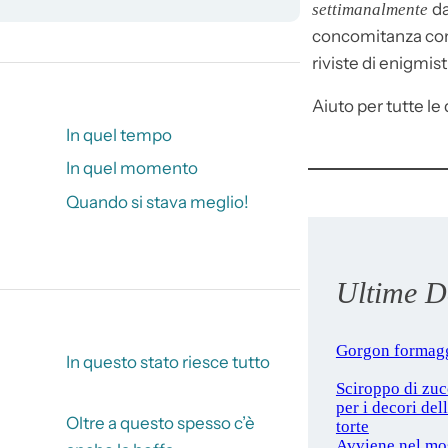
da
settimanalmente
concomitanza con 
riviste di enigmist
Aiuto per tutte le d
In quel tempo
In quel momento
Quando si stava meglio!
Ultime De
Gorgon formag
In questo stato riesce tutto
Sciroppo di zu
per i decori del
Oltre a questo spesso c’è
torte
Avviene nel mo