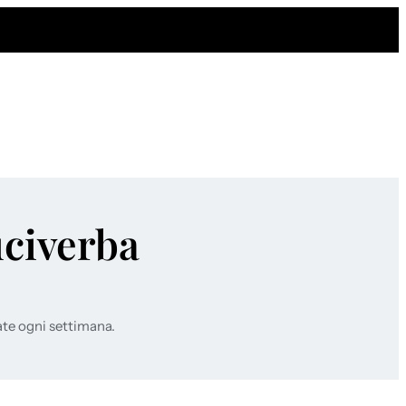
uciverba
ate ogni settimana.