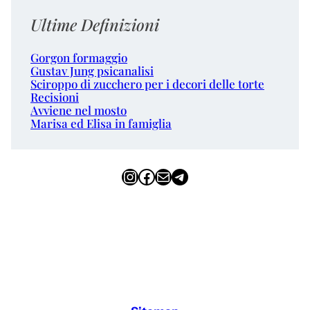
Ultime Definizioni
Gorgon formaggio
Gustav Jung psicanalisi
Sciroppo di zucchero per i decori delle torte
Recisioni
Avviene nel mosto
Marisa ed Elisa in famiglia
Instagram
Facebook
Email
Telegram