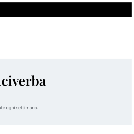
uciverba
ate ogni settimana.