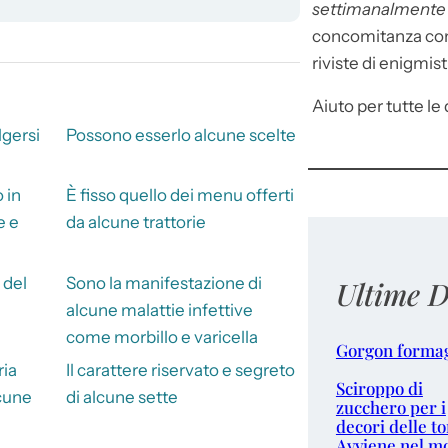
settimanalment
concomitanza con 
riviste di enigmist
Aiuto per tutte le d
olgersi
Possono esserlo alcune scelte
 in
È fisso quello dei menu offerti
e e
da alcune trattorie
 del
Sono la manifestazione di
Ultime D
alcune malattie infettive
come morbillo e varicella
Gorgon forma
ria
Il carattere riservato e segreto
Sciroppo di
cune
di alcune sette
zucchero per i
decori delle to
Avviene nel m