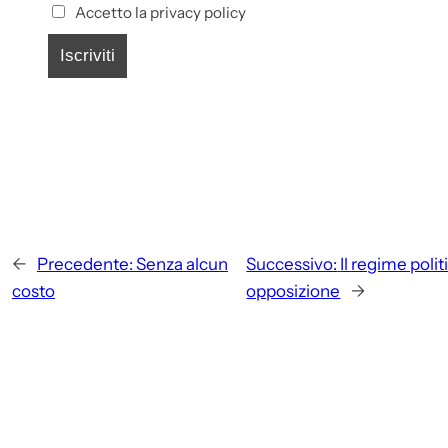
Accetto la privacy policy
←
Precedente:
Senza alcun
Successivo:
Il regime poli
costo
opposizione
→