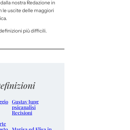
e
dalla nostra Redazione in
le uscite delle maggiori
ica.
efinizioni più difficili.
efinizioni
ggio
Gustav Jung
psicanalisi
Recisioni
rte
osto
Marisa ed Elisa in