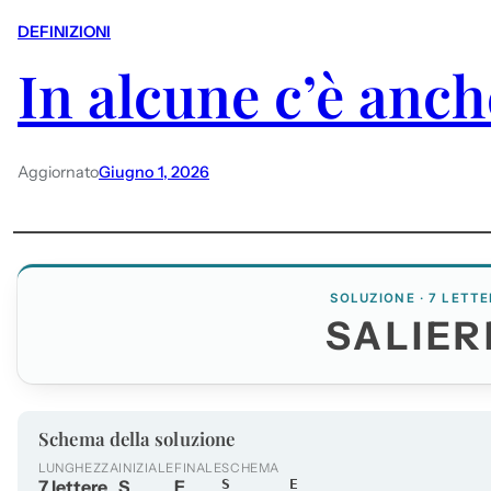
DEFINIZIONI
In alcune c’è anch
Aggiornato
Giugno 1, 2026
SOLUZIONE · 7 LETTE
SALIER
Schema della soluzione
LUNGHEZZA
INIZIALE
FINALE
SCHEMA
7 lettere
S
E
S_____E