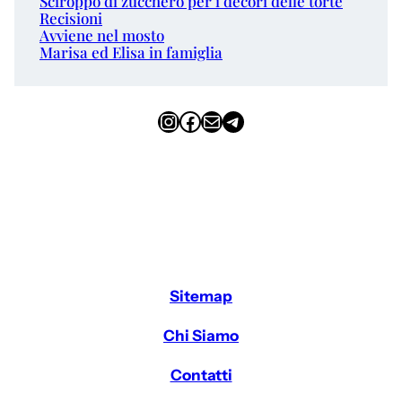
Sciroppo di zucchero per i decori delle torte
Recisioni
Avviene nel mosto
Marisa ed Elisa in famiglia
Instagram
Facebook
Email
Telegram
Sitemap
Chi Siamo
Contatti