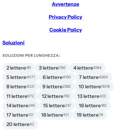
Avvertenze
Privacy Policy
Cookie Policy
Soluzioni
SOLUZIONI PER LUNGHEZZA:
2 lettere
3 lettere
4 lettere
181
766
3194
5 lettere
6 lettere
7 lettere
4071
4150
4260
8 lettere
9 lettere
10 lettere
3021
2382
1608
11 lettere
12 lettere
13 lettere
972
782
423
14 lettere
15 lettere
16 lettere
246
237
182
17 lettere
18 lettere
19 lettere
121
101
78
20 lettere
42