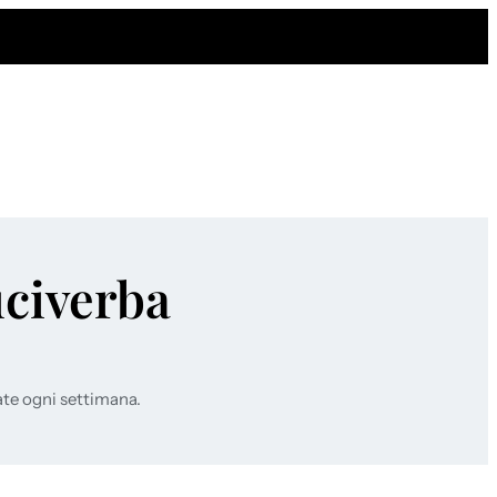
uciverba
ate ogni settimana.