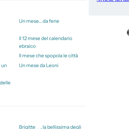
Un mese… da ferie
Ins
Il 12 mese del calendario
ebraico
Il mese che spopola le città
n un
Un mese da Leoni
delle
Brigitte __, la bellissima degli