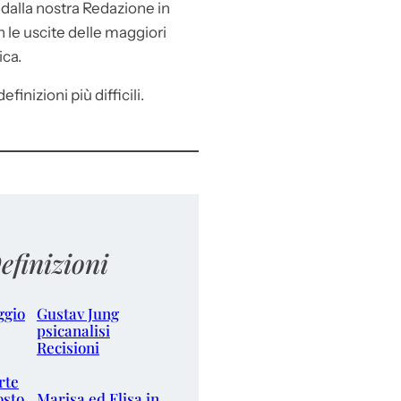
e
dalla nostra Redazione in
le uscite delle maggiori
ica.
efinizioni più difficili.
efinizioni
ggio
Gustav Jung
psicanalisi
Recisioni
rte
osto
Marisa ed Elisa in