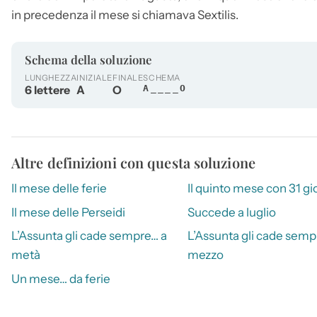
in precedenza il mese si chiamava Sextilis.
Schema della soluzione
LUNGHEZZA
INIZIALE
FINALE
SCHEMA
6 lettere
A
O
A____O
Altre definizioni con questa soluzione
Il mese delle ferie
Il quinto mese con 31 gi
Il mese delle Perseidi
Succede a luglio
L’Assunta gli cade sempre… a
L’Assunta gli cade semp
metà
mezzo
Un mese… da ferie