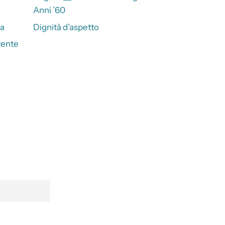
Anni ’60
za
Dignità d’aspetto
rente