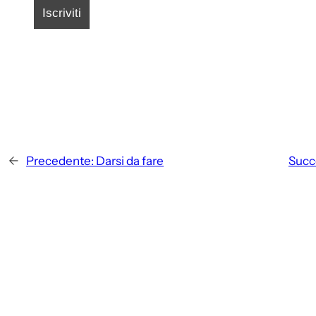
←
Precedente:
Darsi da fare
Succ