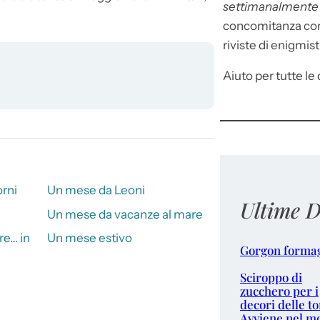
settimanalment
concomitanza con 
riviste di enigmist
Aiuto per tutte le d
orni
Un mese da Leoni
Ultime D
Un mese da vacanze al mare
re… in
Un mese estivo
Gorgon forma
Sciroppo di
zucchero per i
decori delle to
Avviene nel m