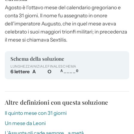
Agosto
è l'ottavo mese del calendario gregoriano e
conta 31 giorni. Il nome fu assegnato in onore
dell'imperatore Augusto, che in quel mese aveva
celebrato i suoi maggiori trionfi militari; in precedenza
il mese si chiamava Sextilis.
Schema della soluzione
LUNGHEZZA
INIZIALE
FINALE
SCHEMA
6 lettere
A
O
A____O
Altre definizioni con questa soluzione
Il quinto mese con 31 giorni
Un mese da Leoni
L’Assunta gli cade sempre… a metà