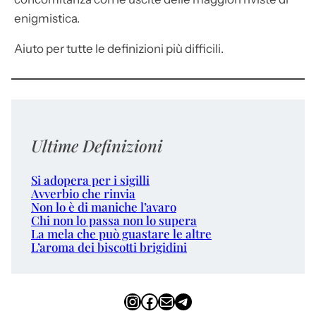
enigmistica.
Aiuto per tutte le definizioni più difficili.
Ultime Definizioni
Si adopera per i sigilli
Avverbio che rinvia
Non lo è di maniche l’avaro
Chi non lo passa non lo supera
La mela che può guastare le altre
L’aroma dei biscotti brigidini
Instagram
Facebook
Email
Telegram