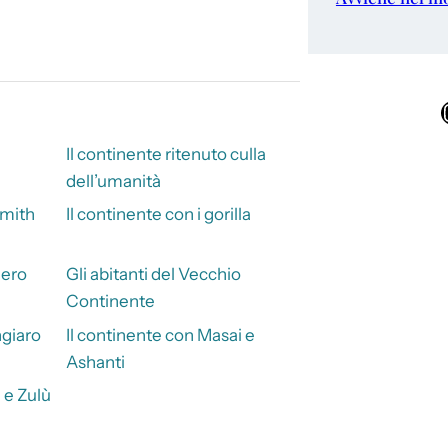
Ins
Il continente ritenuto culla
dell’umanità
Smith
Il continente con i gorilla
Nero
Gli abitanti del Vecchio
Continente
ngiaro
Il continente con Masai e
Ashanti
 e Zulù