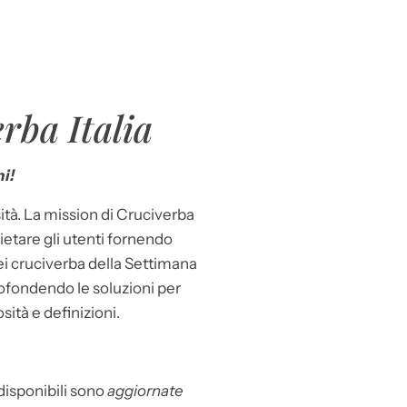
rba Italia
i!
ità. La mission di Cruciverba
llietare gli utenti fornendo
dei cruciverba della Settimana
ofondendo le soluzioni per
osità e definizioni.
 disponibili sono
aggiornate