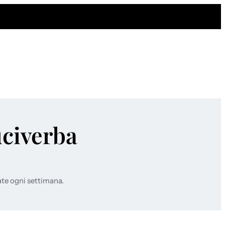
uciverba
ate ogni settimana.