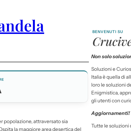
Mandela
BENVENUTI SU
Crucive
Non solo soluzion
Soluzioni e Curios
Italia è quella di a
RE
loro le soluzioni 
A
Enigmistica, appr
gli utenti con curi
Aggiornamenti!
er popolazione, attraversato sia
Tutte le soluzioni
 Ospita la maggiore area desertica del