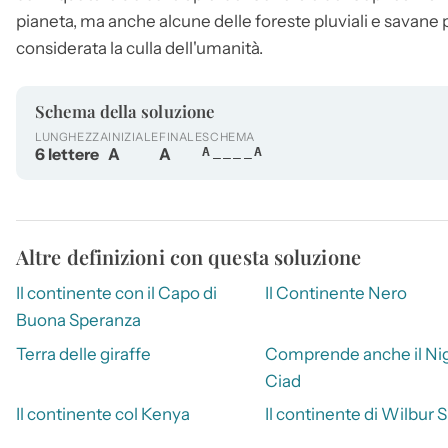
pianeta, ma anche alcune delle foreste pluviali e savane pi
considerata la culla dell'umanità.
Schema della soluzione
LUNGHEZZA
INIZIALE
FINALE
SCHEMA
6 lettere
A
A
A____A
Altre definizioni con questa soluzione
Il continente con il Capo di
Il Continente Nero
Buona Speranza
Terra delle giraffe
Comprende anche il Nige
Ciad
Il continente col Kenya
Il continente di Wilbur 