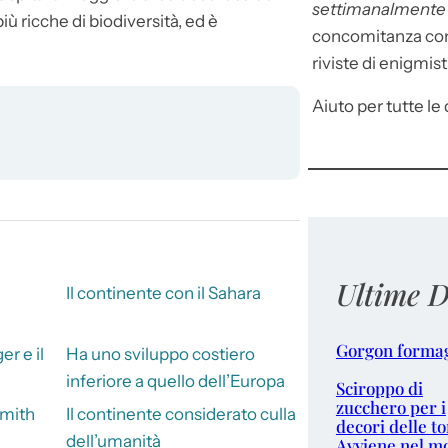
settimanalment
ù ricche di biodiversità, ed è
concomitanza con 
riviste di enigmist
Aiuto per tutte le d
Ultime D
Il continente con il Sahara
Gorgon forma
r e il
Ha uno sviluppo costiero
inferiore a quello dell’Europa
Sciroppo di
zucchero per i
Smith
Il continente considerato culla
decori delle to
dell’umanità
Avviene nel m