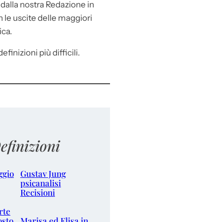
e
dalla nostra Redazione in
le uscite delle maggiori
ica.
efinizioni più difficili.
efinizioni
ggio
Gustav Jung
psicanalisi
Recisioni
rte
osto
Marisa ed Elisa in