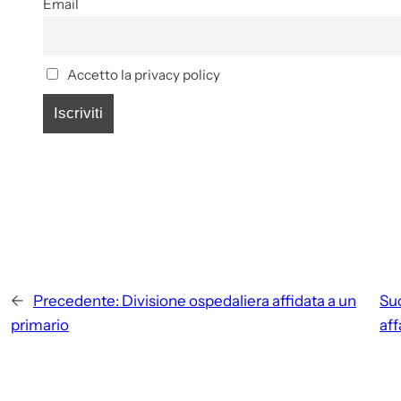
Email
Accetto la privacy policy
←
Precedente:
Divisione ospedaliera affidata a un
Su
primario
af