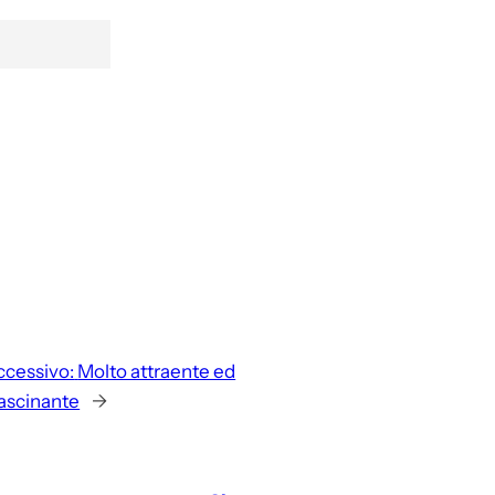
ccessivo:
Molto attraente ed
fascinante
→