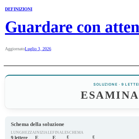
DEFINIZIONI
Guardare con atten
Aggiornato
Luglio 3, 2026
SOLUZIONE · 9 LETTE
ESAMIN
Schema della soluzione
LUNGHEZZA
INIZIALE
FINALE
SCHEMA
E_______E
9 lettere
E
E