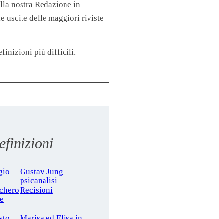
lla nostra Redazione in
 uscite delle maggiori riviste
finizioni più difficili.
finizioni
gio
Gustav Jung
psicanalisi
cchero
Recisioni
le
sto
Marisa ed Elisa in