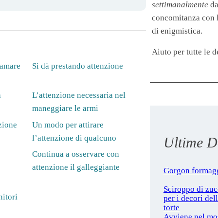
settimanalmente
da
concomitanza con le
di enigmistica.
Aiuto per tutte le de
iamare
Si dà prestando attenzione
a
L’attenzione necessaria nel
maneggiare le armi
zione
Un modo per attirare
l’attenzione di qualcuno
Ultime De
Continua a osservare con
attenzione il galleggiante
Gorgon formag
Sciroppo di zu
nitori
per i decori del
torte
Avviene nel mo