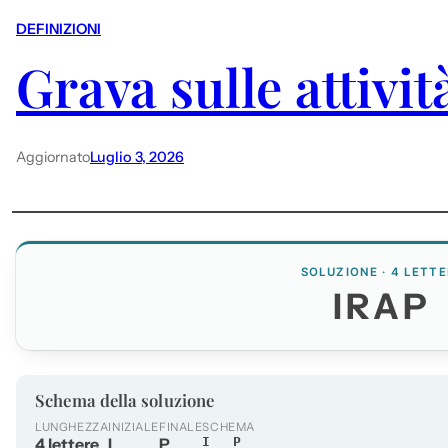
DEFINIZIONI
Grava sulle attivit
Aggiornato
Luglio 3, 2026
SOLUZIONE · 4 LETTE
IRAP
Schema della soluzione
LUNGHEZZA
INIZIALE
FINALE
SCHEMA
4 lettere
I
P
I__P