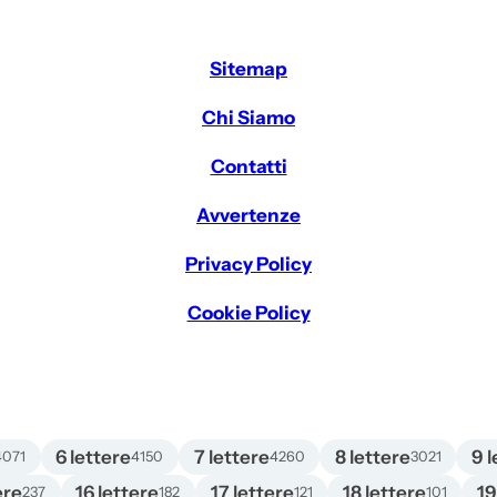
Sitemap
Chi Siamo
Contatti
Avvertenze
Privacy Policy
Cookie Policy
6 lettere
7 lettere
8 lettere
9 l
4071
4150
4260
3021
ere
16 lettere
17 lettere
18 lettere
19
237
182
121
101