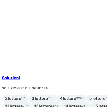
Soluzioni
SOLUZIONI PER LUNGHEZZA:
2 lettere
3 lettere
4 lettere
5 lettere
181
766
3194
12 lettere
13 lettere
14 lettere
15 lett
782
423
246