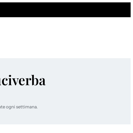
uciverba
ate ogni settimana.