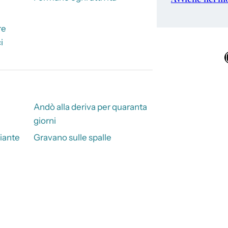
re
i
Ins
Andò alla deriva per quaranta
giorni
diante
Gravano sulle spalle