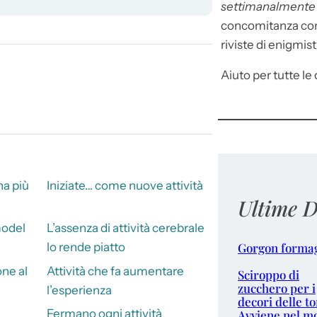
settimanalment
concomitanza con 
riviste di enigmist
Aiuto per tutte le d
ha più
Iniziate… come nuove attività
Ultime D
model
L’assenza di attività cerebrale
Gorgon forma
lo rende piatto
one al
Attività che fa aumentare
Sciroppo di
zucchero per i
l’esperienza
decori delle to
Fermano ogni attività
Avviene nel m