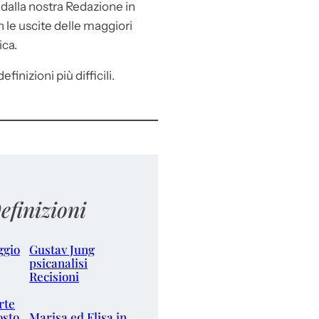
e
dalla nostra Redazione in
le uscite delle maggiori
ica.
efinizioni più difficili.
efinizioni
ggio
Gustav Jung
psicanalisi
Recisioni
rte
osto
Marisa ed Elisa in