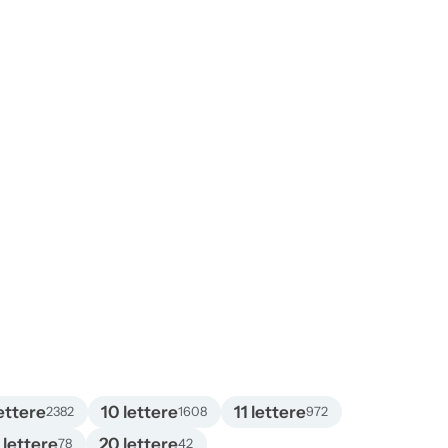
ettere
10 lettere
11 lettere
2382
1608
972
 lettere
20 lettere
78
42