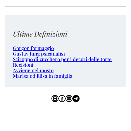
Ultime Definizioni
Gorgon formaggio
Gustav Jung psicanalisi
Sciroppo di zucchero per i decori delle torte
Recisioni
Avviene nel mosto
Marisa ed Elisa in famiglia
Instagram
Facebook
Email
Telegram