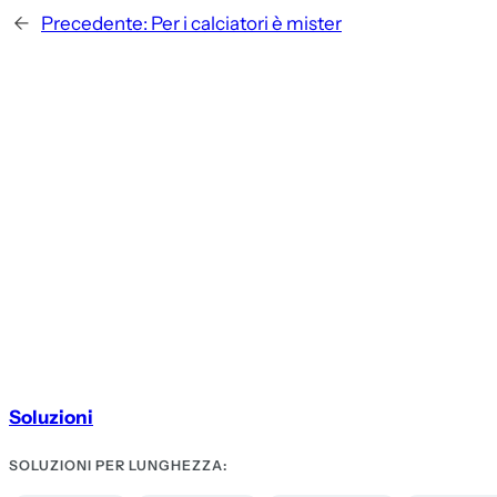
←
Precedente:
Per i calciatori è mister
Soluzioni
SOLUZIONI PER LUNGHEZZA: