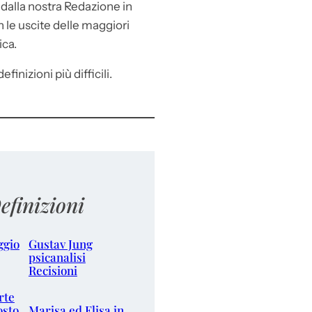
e
dalla nostra Redazione in
le uscite delle maggiori
ica.
efinizioni più difficili.
efinizioni
ggio
Gustav Jung
psicanalisi
Recisioni
rte
osto
Marisa ed Elisa in