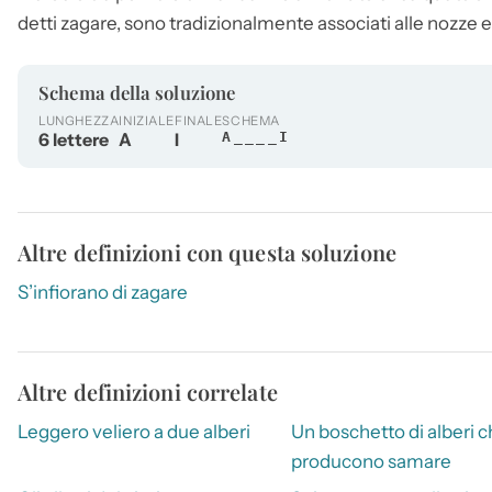
detti zagare, sono tradizionalmente associati alle nozze 
Schema della soluzione
LUNGHEZZA
INIZIALE
FINALE
SCHEMA
6 lettere
A
I
A____I
Altre definizioni con questa soluzione
S’infiorano di zagare
Altre definizioni correlate
Leggero veliero a due alberi
Un boschetto di alberi 
producono samare