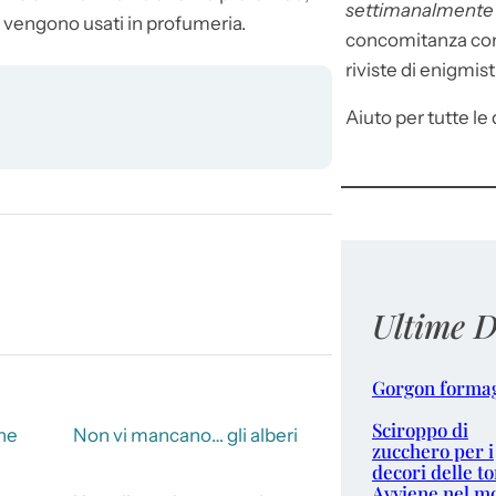
settimanalment
e vengono usati in profumeria.
concomitanza con 
riviste di enigmist
Aiuto per tutte le d
Ultime D
Gorgon forma
Sciroppo di
che
Non vi mancano… gli alberi
zucchero per i
decori delle to
Avviene nel m