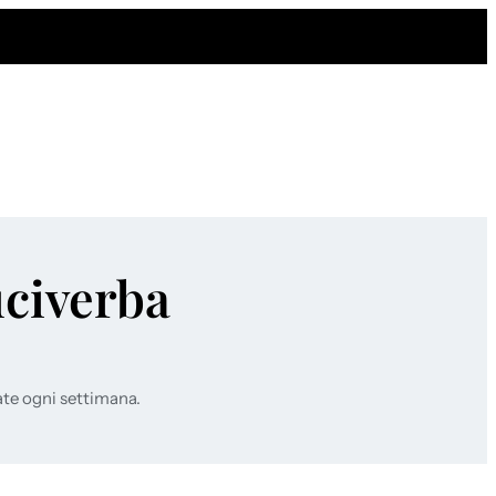
uciverba
ate ogni settimana.