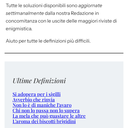
Tutte le soluzioni disponibili sono
aggiornate
settimanalmente
dalla nostra Redazione in
concomitanza con le uscite delle maggiori riviste di
enigmistica.
Aiuto per tutte le definizioni più difficili.
Ultime Definizioni
Si adopera per i sigilli
Avverbio che rinvia
Non lo è di maniche l’avaro
Chi non lo passa non lo supera
La mela che può guastare le altre
L’aroma dei biscotti brigidini