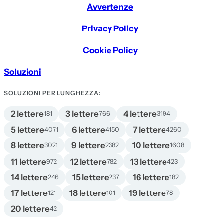
Avvertenze
Privacy Policy
Cookie Policy
Soluzioni
SOLUZIONI PER LUNGHEZZA:
2 lettere
3 lettere
4 lettere
181
766
3194
5 lettere
6 lettere
7 lettere
4071
4150
4260
8 lettere
9 lettere
10 lettere
3021
2382
1608
11 lettere
12 lettere
13 lettere
972
782
423
14 lettere
15 lettere
16 lettere
246
237
182
17 lettere
18 lettere
19 lettere
121
101
78
20 lettere
42