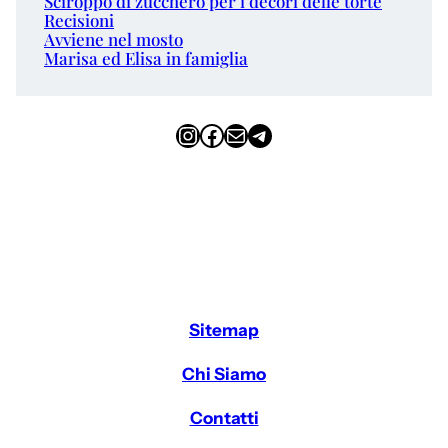
Sciroppo di zucchero per i decori delle torte
Recisioni
Avviene nel mosto
Marisa ed Elisa in famiglia
Instagram
Facebook
Email
Telegram
Sitemap
Chi Siamo
Contatti