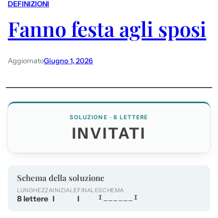
DEFINIZIONI
Fanno festa agli sposi
Aggiornato
Giugno 1, 2026
SOLUZIONE · 8 LETTERE
INVITATI
Schema della soluzione
LUNGHEZZA
INIZIALE
FINALE
SCHEMA
8 lettere
I
I
I______I