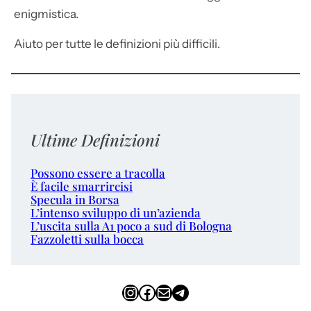
enigmistica.
Aiuto per tutte le definizioni più difficili.
Ultime Definizioni
Possono essere a tracolla
È facile smarrircisi
Specula in Borsa
L’intenso sviluppo di un’azienda
L’uscita sulla A1 poco a sud di Bologna
Fazzoletti sulla bocca
Instagram
Facebook
Email
Telegram