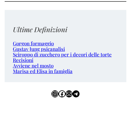
Ultime Definizioni
Gorgon formaggio
Gustav Jung psicanalisi
Sciroppo di zucchero per i decori delle torte
Recisioni
Avviene nel mosto
Marisa ed Elisa in famiglia
Instagram
Facebook
Email
Telegram