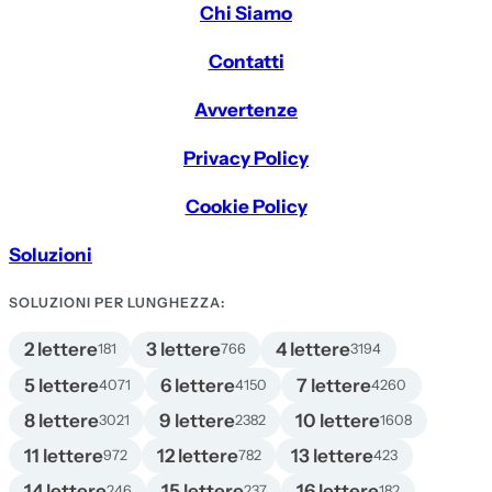
Chi Siamo
Contatti
Avvertenze
Privacy Policy
Cookie Policy
Soluzioni
SOLUZIONI PER LUNGHEZZA:
2 lettere
3 lettere
4 lettere
181
766
3194
5 lettere
6 lettere
7 lettere
4071
4150
4260
8 lettere
9 lettere
10 lettere
3021
2382
1608
11 lettere
12 lettere
13 lettere
972
782
423
14 lettere
15 lettere
16 lettere
246
237
182