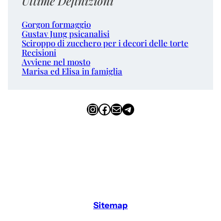
Ultime Definizioni
Gorgon formaggio
Gustav Jung psicanalisi
Sciroppo di zucchero per i decori delle torte
Recisioni
Avviene nel mosto
Marisa ed Elisa in famiglia
Instagram
Facebook
Email
Telegram
Sitemap