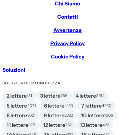
Chi Siamo
Contatti
Avvertenze
Privacy Policy
Cookie Policy
Soluzioni
SOLUZIONI PER LUNGHEZZA:
2 lettere
3 lettere
4 lettere
181
766
3194
5 lettere
6 lettere
7 lettere
4071
4150
4260
8 lettere
9 lettere
10 lettere
3021
2382
1608
11 lettere
12 lettere
13 lettere
972
782
423
14 lettere
15 lettere
16 lettere
246
237
182