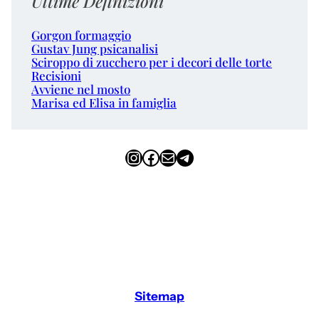
Ultime Definizioni
Gorgon formaggio
Gustav Jung psicanalisi
Sciroppo di zucchero per i decori delle torte
Recisioni
Avviene nel mosto
Marisa ed Elisa in famiglia
Instagram
Facebook
Email
Telegram
Sitemap