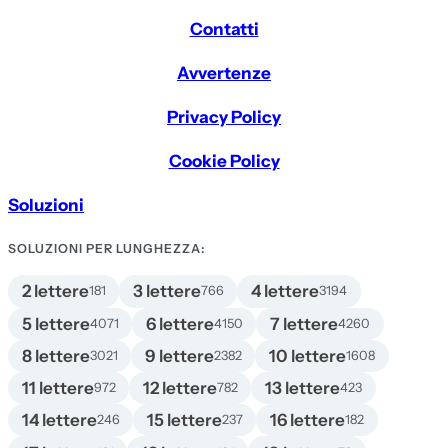
Contatti
Avvertenze
Privacy Policy
Cookie Policy
Soluzioni
SOLUZIONI PER LUNGHEZZA:
2 lettere
3 lettere
4 lettere
181
766
3194
5 lettere
6 lettere
7 lettere
4071
4150
4260
8 lettere
9 lettere
10 lettere
3021
2382
1608
11 lettere
12 lettere
13 lettere
972
782
423
14 lettere
15 lettere
16 lettere
246
237
182