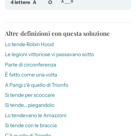
4 lettere
A
O
A__O
Altre definizioni con questa soluzione
Lo tende Robin Hood
Le legioni vittoriose vi passavano sotto
Parte di circonferenza
È fatto come una volta
A Parigi c’è quello di Trionfo
Si tende per scoccare
Si tende… piegandolo
Lo tendevano le Amazzoni
Si tende con le braccia
C’è quello di Trionfo