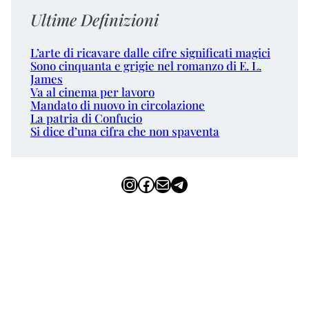
Ultime Definizioni
L’arte di ricavare dalle cifre significati magici
Sono cinquanta e grigie nel romanzo di E. L.
James
Va al cinema per lavoro
Mandato di nuovo in circolazione
La patria di Confucio
Si dice d’una cifra che non spaventa
Instagram
Facebook
Email
Telegram