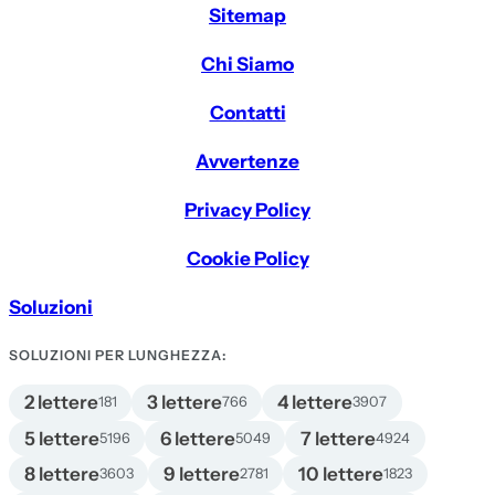
Sitemap
Chi Siamo
Contatti
Avvertenze
Privacy Policy
Cookie Policy
Soluzioni
SOLUZIONI PER LUNGHEZZA:
2 lettere
3 lettere
4 lettere
181
766
3907
5 lettere
6 lettere
7 lettere
5196
5049
4924
8 lettere
9 lettere
10 lettere
3603
2781
1823