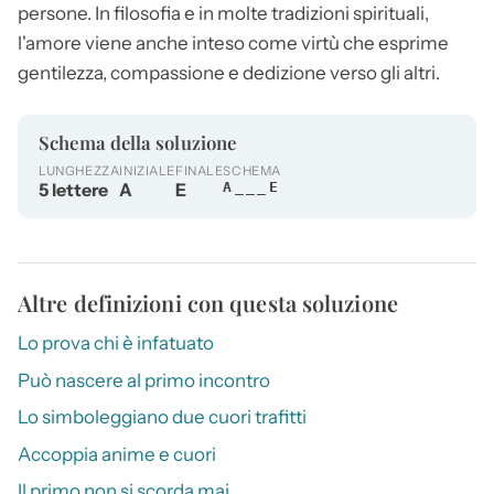
persone. In filosofia e in molte tradizioni spirituali,
l'
amore
viene anche inteso come virtù che esprime
gentilezza, compassione e dedizione verso gli altri.
Schema della soluzione
LUNGHEZZA
INIZIALE
FINALE
SCHEMA
5 lettere
A
E
A___E
Altre definizioni con questa soluzione
Lo prova chi è infatuato
Può nascere al primo incontro
Lo simboleggiano due cuori trafitti
Accoppia anime e cuori
Il primo non si scorda mai