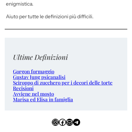
enigmistica.
Aiuto per tutte le definizioni più difficili.
Ultime Definizioni
Gorgon formaggio
Gustav Jung psicanalisi
Sciroppo di zucchero per i decori delle torte
Recisioni
Avviene nel mosto
Marisa ed Elisa in famiglia
Instagram
Facebook
Email
Telegram