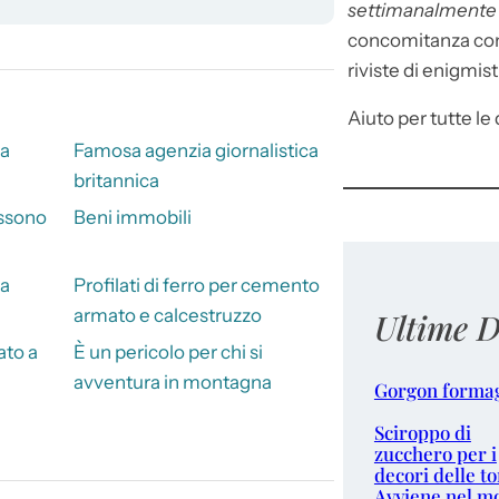
settimanalment
concomitanza con 
riviste di enigmist
Aiuto per tutte le d
la
Famosa agenzia giornalistica
britannica
ossono
Beni immobili
na
Profilati di ferro per cemento
armato e calcestruzzo
Ultime D
ato a
È un pericolo per chi si
avventura in montagna
Gorgon forma
Sciroppo di
zucchero per i
decori delle to
Avviene nel m