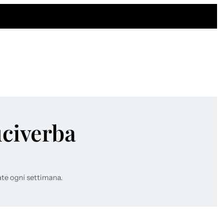
uciverba
ate ogni settimana.