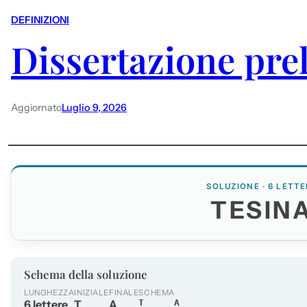
DEFINIZIONI
Dissertazione pre
Aggiornato
Luglio 9, 2026
SOLUZIONE · 6 LETTE
TESIN
Schema della soluzione
LUNGHEZZA
INIZIALE
FINALE
SCHEMA
6 lettere
T
A
T____A