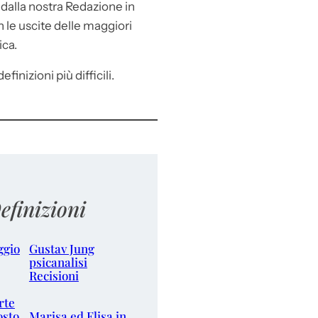
e
dalla nostra Redazione in
le uscite delle maggiori
ica.
efinizioni più difficili.
efinizioni
ggio
Gustav Jung
psicanalisi
Recisioni
rte
osto
Marisa ed Elisa in