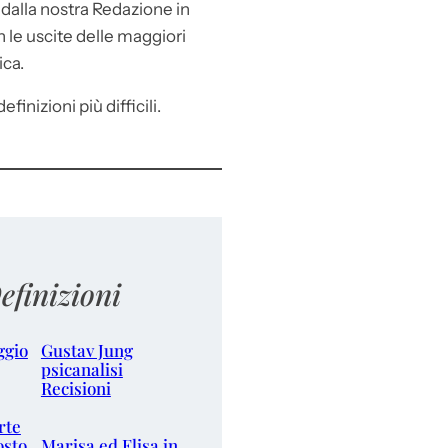
e
dalla nostra Redazione in
le uscite delle maggiori
ica.
efinizioni più difficili.
efinizioni
ggio
Gustav Jung
psicanalisi
Recisioni
rte
osto
Marisa ed Elisa in