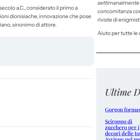
settimanalment
secolo a.C., considerato il primo a
concomitanza con 
zioni dionisiache, innovazione che pose
riviste di enigmist
piano, sinonimo di attore.
Aiuto per tutte le d
Ultime D
Gorgon forma
Sciroppo di
zucchero per i
decori delle to
Avviene nel m