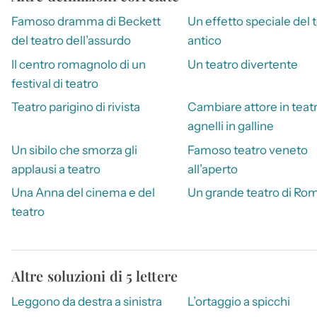
Famoso dramma di Beckett
Un effetto speciale del 
del teatro dell’assurdo
antico
Il centro romagnolo di un
Un teatro divertente
festival di teatro
Teatro parigino di rivista
Cambiare attore in teat
agnelli in galline
Un sibilo che smorza gli
Famoso teatro veneto
applausi a teatro
all’aperto
Una Anna del cinema e del
Un grande teatro di Ro
teatro
Altre soluzioni di 5 lettere
Leggono da destra a sinistra
L’ortaggio a spicchi