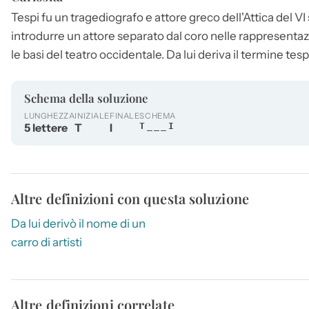
Tespi
fu un tragediografo e attore greco dell'Attica del VI 
introdurre un attore separato dal coro nelle rappresenta
le basi del teatro occidentale. Da lui deriva il termine tes
Schema della soluzione
LUNGHEZZA
INIZIALE
FINALE
SCHEMA
5 lettere
T
I
T___I
Altre definizioni con questa soluzione
Da lui derivò il nome di un
carro di artisti
Altre definizioni correlate