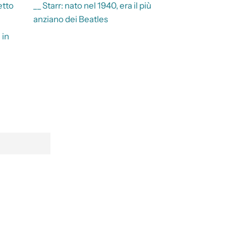
etto
__ Starr: nato nel 1940, era il più
anziano dei Beatles
 in