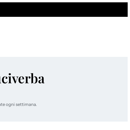
uciverba
ate ogni settimana.