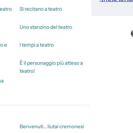
teatro
Si recitano a teatro
Uno stanzino del teatro
Ins
ro e
I tempi a teatro
È il personaggio più atteso a
teatro!
ma
Benvenuti… liutai cremonesi