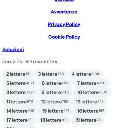
Avvertenze
Privacy Policy
Cookie Policy
Soluzioni
SOLUZIONI PER LUNGHEZZA:
2 lettere
3 lettere
4 lettere
181
766
3194
5 lettere
6 lettere
7 lettere
4071
4150
4260
8 lettere
9 lettere
10 lettere
3021
2382
1608
11 lettere
12 lettere
13 lettere
972
782
423
14 lettere
15 lettere
16 lettere
246
237
182
17 lettere
18 lettere
19 lettere
121
101
78