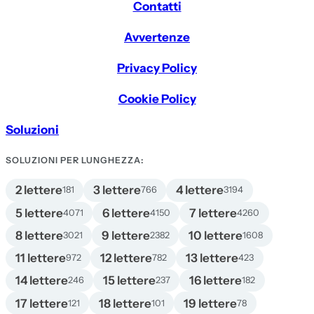
Contatti
Avvertenze
Privacy Policy
Cookie Policy
Soluzioni
SOLUZIONI PER LUNGHEZZA:
2 lettere
3 lettere
4 lettere
181
766
3194
5 lettere
6 lettere
7 lettere
4071
4150
4260
8 lettere
9 lettere
10 lettere
3021
2382
1608
11 lettere
12 lettere
13 lettere
972
782
423
14 lettere
15 lettere
16 lettere
246
237
182
17 lettere
18 lettere
19 lettere
121
101
78