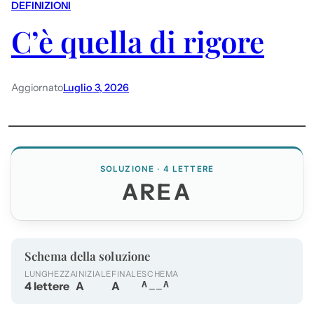
DEFINIZIONI
C’è quella di rigore
Aggiornato
Luglio 3, 2026
SOLUZIONE · 4 LETTERE
AREA
Schema della soluzione
LUNGHEZZA
INIZIALE
FINALE
SCHEMA
4 lettere
A
A
A__A