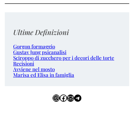
Ultime Definizioni
Gorgon formaggio
Gustav Jung psicanalisi
Sciroppo di zucchero per i decori delle torte
Recisioni
Avviene nel mosto
Marisa ed Elisa in famiglia
Instagram
Facebook
Email
Telegram