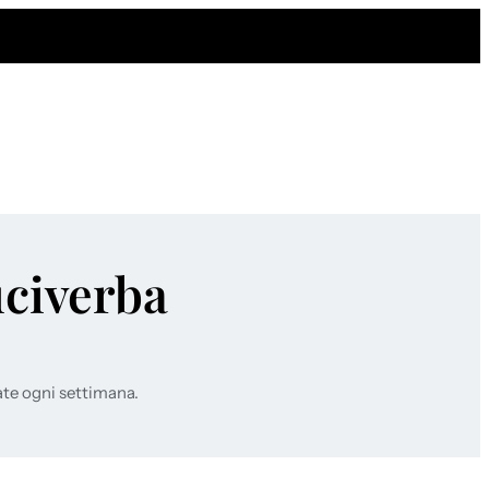
uciverba
ate ogni settimana.