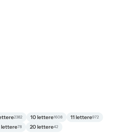
ettere
10 lettere
11 lettere
2382
1608
972
 lettere
20 lettere
78
42