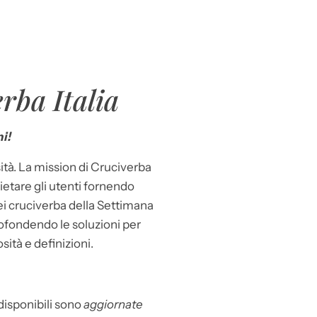
rba Italia
i!
ità. La mission di Cruciverba
llietare gli utenti fornendo
dei cruciverba della Settimana
ofondendo le soluzioni per
osità e definizioni.
 disponibili sono
aggiornate