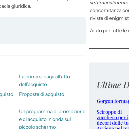
settimanalment
cacia giuridica.
concomitanza con 
riviste di enigmist
Aiuto per tutte le d
La prima si paga all’atto
Ultime D
dell’acquisto
cquisto
Proposte di acquisto
Gorgon forma
Sciroppo di
Un programma di promozione
zucchero per i
e di acquisto in onda sul
decori delle to
piccolo schermo
Avviene nel m