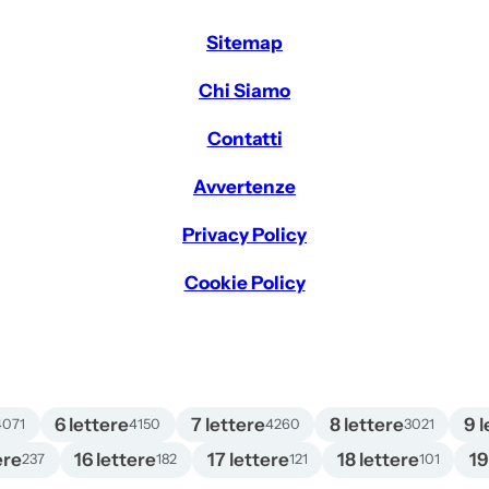
Sitemap
Chi Siamo
Contatti
Avvertenze
Privacy Policy
Cookie Policy
6 lettere
7 lettere
8 lettere
9 l
4071
4150
4260
3021
ere
16 lettere
17 lettere
18 lettere
19
237
182
121
101