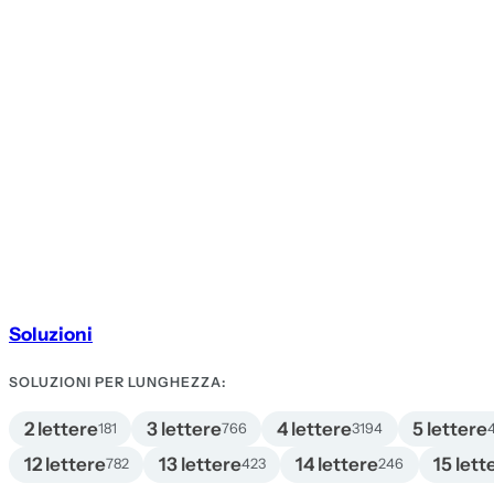
Soluzioni
SOLUZIONI PER LUNGHEZZA:
2 lettere
3 lettere
4 lettere
5 lettere
181
766
3194
12 lettere
13 lettere
14 lettere
15 lett
782
423
246