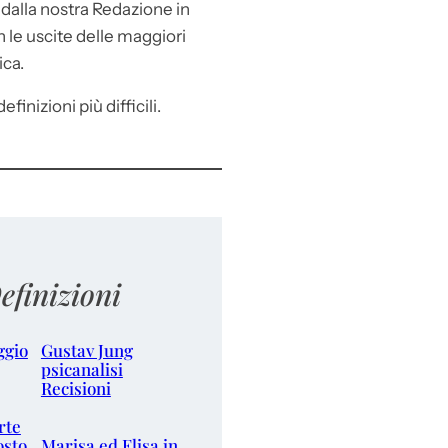
e
dalla nostra Redazione in
le uscite delle maggiori
ica.
efinizioni più difficili.
efinizioni
ggio
Gustav Jung
psicanalisi
Recisioni
rte
osto
Marisa ed Elisa in