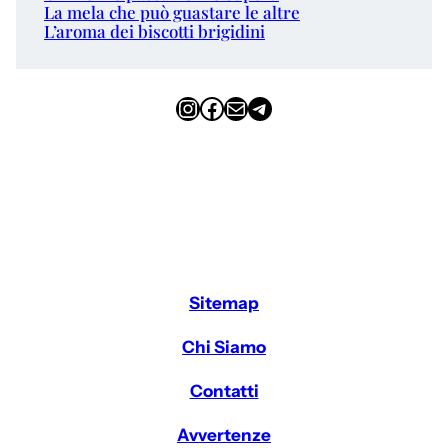
La mela che può guastare le altre
L’aroma dei biscotti brigidini
Instagram
Facebook
Email
Telegram
Sitemap
Chi Siamo
Contatti
Avvertenze