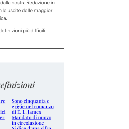
e
dalla nostra Redazione in
le uscite delle maggiori
ica.
efinizioni più difficili.
efinizioni
are
Sono cinquanta e
grigie nel romanzo
ici
di E. L. James
er
Mandato di nuovo
in circolazione
Si dice d’una cifra