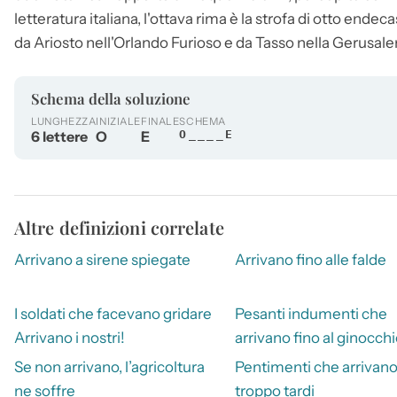
letteratura italiana, l'ottava rima è la strofa di otto e
da Ariosto nell'Orlando Furioso e da Tasso nella Gerusa
Schema della soluzione
LUNGHEZZA
INIZIALE
FINALE
SCHEMA
6 lettere
O
E
O____E
Altre definizioni correlate
Arrivano a sirene spiegate
Arrivano fino alle falde
I soldati che facevano gridare
Pesanti indumenti che
Arrivano i nostri!
arrivano fino al ginocch
Se non arrivano, l’agricoltura
Pentimenti che arrivan
ne soffre
troppo tardi