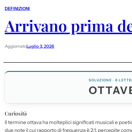
DEFINIZIONI
Arrivano prima de
Aggiornato
Luglio 3, 2026
SOLUZIONE · 6 LETTE
OTTAV
Curiosità
Il termine ottava ha molteplici significati musicali e poetici
due note il cui rapporto di frequenza è 2:1, percepite come