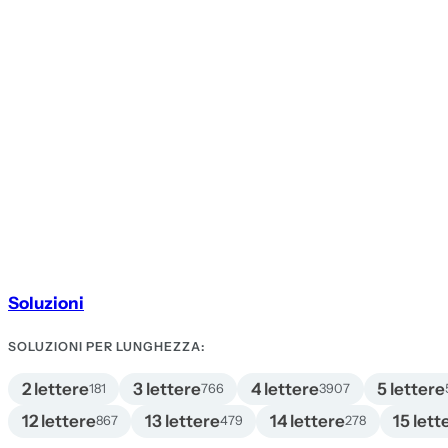
Soluzioni
SOLUZIONI PER LUNGHEZZA:
2 lettere
3 lettere
4 lettere
5 lettere
181
766
3907
12 lettere
13 lettere
14 lettere
15 lett
867
479
278