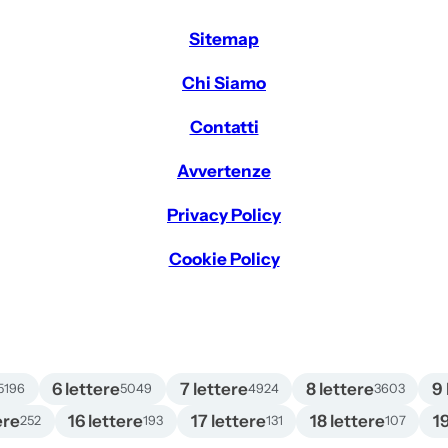
Sitemap
Chi Siamo
Contatti
Avvertenze
Privacy Policy
Cookie Policy
6 lettere
7 lettere
8 lettere
9 
5196
5049
4924
3603
ere
16 lettere
17 lettere
18 lettere
1
252
193
131
107