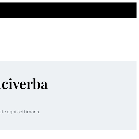
uciverba
ate ogni settimana.