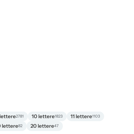
lettere
10 lettere
11 lettere
2781
1823
1103
9 lettere
20 lettere
82
47