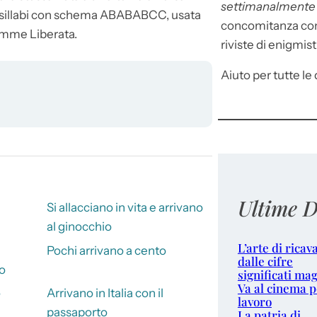
settimanalment
ndecasillabi con schema ABABABCC, usata
concomitanza con 
lemme Liberata.
riviste di enigmist
Aiuto per tutte le d
Ultime D
Si allacciano in vita e arrivano
al ginocchio
L’arte di ricav
Pochi arrivano a cento
dalle cifre
io
significati mag
Va al cinema p
o
Arrivano in Italia con il
lavoro
passaporto
La patria di