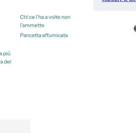
Chi ce l’ha a volte non
l’ammette
Ins
Pancetta affumicata
a più
a del