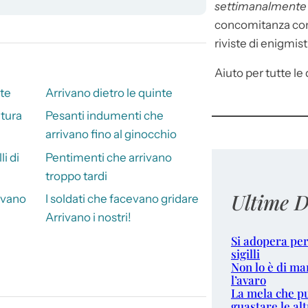
settimanalment
concomitanza con 
riviste di enigmist
Aiuto per tutte le d
ate
Arrivano dietro le quinte
ltura
Pesanti indumenti che
arrivano fino al ginocchio
i di
Pentimenti che arrivano
troppo tardi
Ultime D
rivano
I soldati che facevano gridare
Arrivano i nostri!
Si adopera per
sigilli
Non lo è di ma
l’avaro
La mela che p
guastare le alt