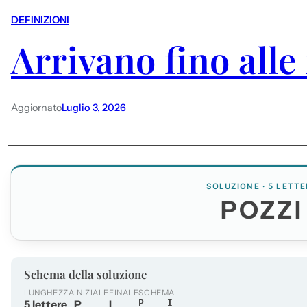
DEFINIZIONI
Arrivano fino alle
Aggiornato
Luglio 3, 2026
SOLUZIONE · 5 LETTE
POZZI
Schema della soluzione
LUNGHEZZA
INIZIALE
FINALE
SCHEMA
5 lettere
P
I
P___I