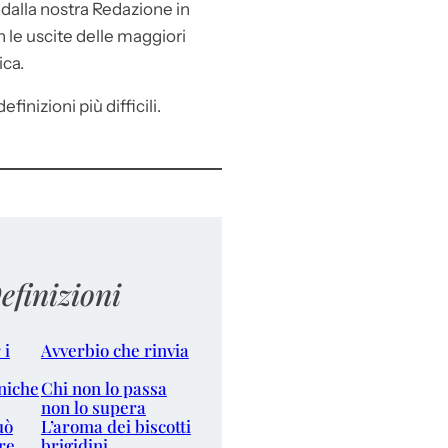
e
dalla nostra Redazione in
le uscite delle maggiori
ica.
efinizioni più difficili.
efinizioni
 i
Avverbio che rinvia
niche
Chi non lo passa
non lo supera
uò
L’aroma dei biscotti
re
brigidini