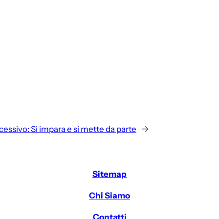
cessivo:
Si impara e si mette da parte
→
Sitemap
Chi Siamo
Contatti