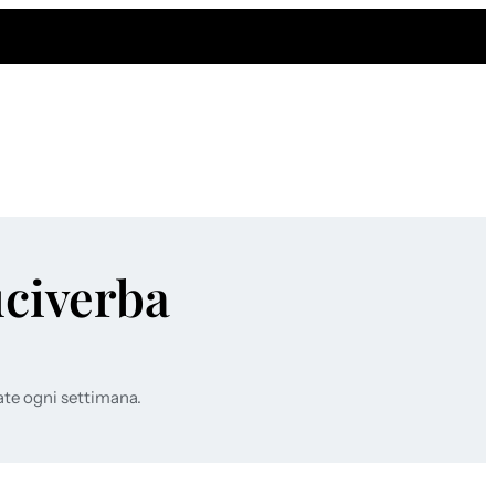
uciverba
ate ogni settimana.