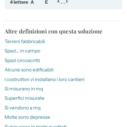
4 lettere
A
E
A__E
Altre definizioni con questa soluzione
Terreni fabbricabili
Spazi… in campo
Spazi circoscritti
Alcune sono edificabili
I costruttori vi installano i loro cantieri
Si misurano in mq
Superfici misurate
Si vendono a mq
Molte sono depresse
Si misurano in metri quadrati