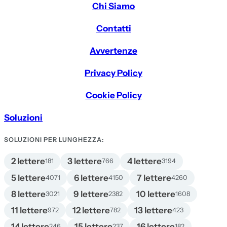
Chi Siamo
Contatti
Avvertenze
Privacy Policy
Cookie Policy
Soluzioni
SOLUZIONI PER LUNGHEZZA:
2 lettere
3 lettere
4 lettere
181
766
3194
5 lettere
6 lettere
7 lettere
4071
4150
4260
8 lettere
9 lettere
10 lettere
3021
2382
1608
11 lettere
12 lettere
13 lettere
972
782
423
14 lettere
15 lettere
16 lettere
246
237
182