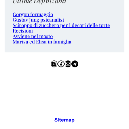
Ultime Definizioni
Gorgon formaggio
Gustav Jung psicanalisi
Sciroppo di zucchero per i decori delle torte
Recisioni
Avviene nel mosto
Marisa ed Elisa in famiglia
Instagram
Facebook
Email
Telegram
Sitemap