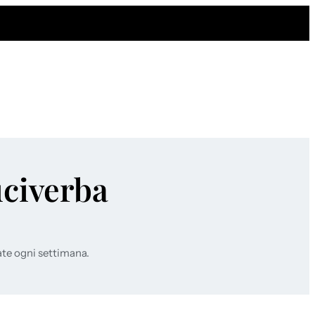
uciverba
ate ogni settimana.