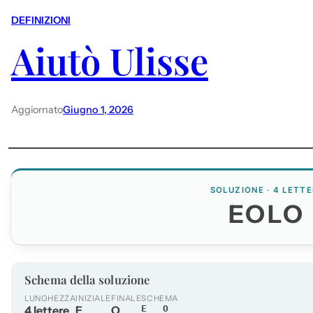
DEFINIZIONI
Aiutò Ulisse
Aggiornato
Giugno 1, 2026
SOLUZIONE · 4 LETTE
EOLO
Schema della soluzione
LUNGHEZZA
INIZIALE
FINALE
SCHEMA
4 lettere
E
O
E__O