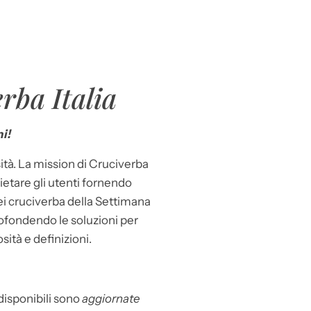
rba Italia
i!
ità. La mission di Cruciverba
llietare gli utenti fornendo
dei cruciverba della Settimana
ofondendo le soluzioni per
osità e definizioni.
 disponibili sono
aggiornate