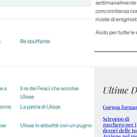
settimanalment
concomitanza con 
riviste di enigmist
Aiuto per tutte le d
a
Re sbuffante
Ultime D
e a
Il re dei Feaci che accolse
Ulisse
Gorgon forma
venne
La patria di Ulisse
Sciroppo di
zucchero per i
sse
Ulisse lo abbatté con un pugno
decori delle to
Avviene nel m