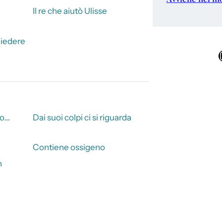
Il re che aiutò Ulisse
hiedere
Ins
 o…
Dai suoi colpi ci si riguarda
Contiene ossigeno
n