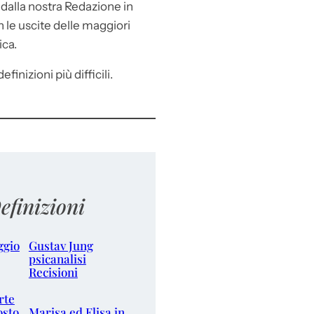
e
dalla nostra Redazione in
le uscite delle maggiori
ica.
efinizioni più difficili.
efinizioni
ggio
Gustav Jung
psicanalisi
Recisioni
rte
osto
Marisa ed Elisa in