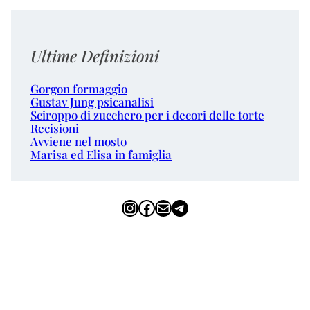
Ultime Definizioni
Gorgon formaggio
Gustav Jung psicanalisi
Sciroppo di zucchero per i decori delle torte
Recisioni
Avviene nel mosto
Marisa ed Elisa in famiglia
Instagram
Facebook
Email
Telegram