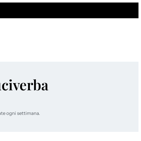
uciverba
ate ogni settimana.