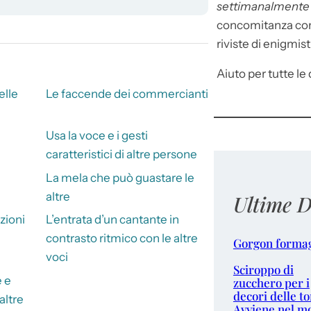
settimanalment
concomitanza con 
riviste di enigmist
Aiuto per tutte le d
elle
Le faccende dei commercianti
Usa la voce e i gesti
caratteristici di altre persone
La mela che può guastare le
altre
Ultime D
azioni
L’entrata d’un cantante in
contrasto ritmico con le altre
Gorgon forma
voci
Sciroppo di
e e
zucchero per i
decori delle to
altre
Avviene nel m