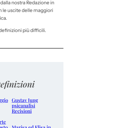
e
dalla nostra Redazione in
le uscite delle maggiori
ica.
efinizioni più difficili.
efinizioni
ggio
Gustav Jung
psicanalisi
Recisioni
rte
osto
Marisa ed Elisa in