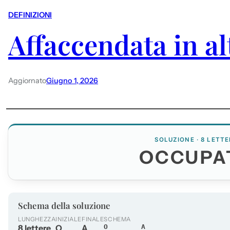
DEFINIZIONI
Affaccendata in al
Aggiornato
Giugno 1, 2026
SOLUZIONE · 8 LETTE
OCCUPA
Schema della soluzione
LUNGHEZZA
INIZIALE
FINALE
SCHEMA
8 lettere
O
A
O______A