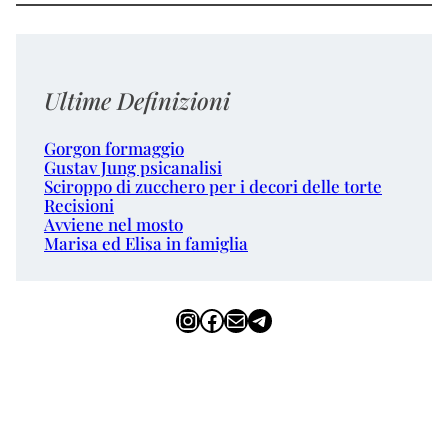
Ultime Definizioni
Gorgon formaggio
Gustav Jung psicanalisi
Sciroppo di zucchero per i decori delle torte
Recisioni
Avviene nel mosto
Marisa ed Elisa in famiglia
Instagram
Facebook
Email
Telegram